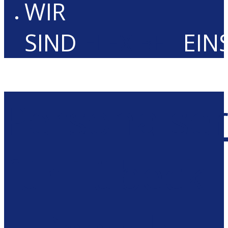
WIR
SIND
FLEXIBEL
EIN
Personalser
für Lübeck