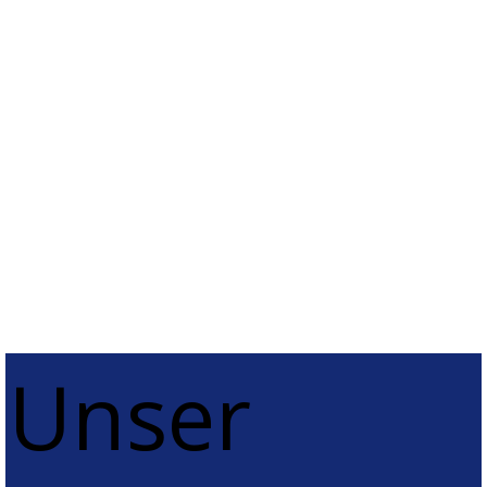
Möglichkeit, es
besser zu machen –
finde sie!
— John Doe —
Unser